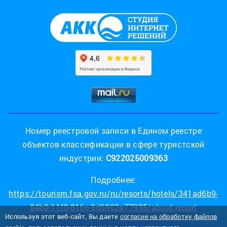
Номер реестровой записи в Едином реестре
объектов классификации в сфере туристской
индустрии:
С922025009363
Подробнее:
https://tourism.fsa.gov.ru/ru/resorts/hotels/341ad6b9-
84b0-11f0-816e-9d6802a77995/about-resort
Используя этот веб-сайт, Вы даете
согласие на обработку файлов