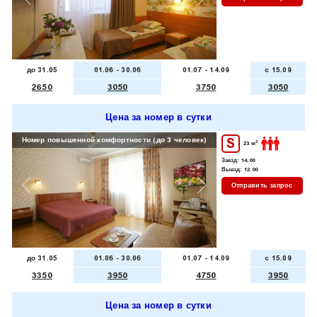
до 31.05
01.06 - 30.06
01.07 - 14.09
c 15.09
2650
3050
3750
3050
Цена за номер в сутки
Номер повышенной комфортности (до 3 человек)
Номер повышенной комф
S
2
23 м
Заезд:
14.00
Выезд:
12.00
Отправить запрос
до 31.05
01.06 - 30.06
01.07 - 14.09
c 15.09
3350
3950
4750
3950
Цена за номер в сутки