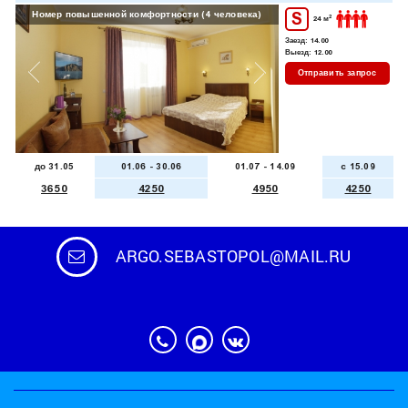
Номер повышенной комфортности (4 человека)
S
Номер повышенной ком
2
24 м
Заезд:
14.00
Выезд:
12.00
Отправить запрос
до 31.05
01.06 - 30.06
01.07 - 14.09
c 15.09
3650
4250
4950
4250
ARGO.SEBASTOPOL@MAIL.RU