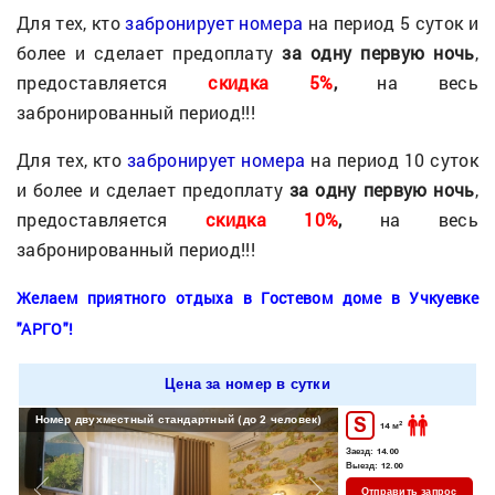
Для тех, кто
забронирует номера
на период 5 суток и
более и сделает предоплату
за одну первую ночь
,
предоставляется
скидка 5%
,
на весь
забронированный период!!!
Для тех, кто
забронирует номера
на период 10 суток
и более и сделает предоплату
за одну первую ночь
,
предоставляется
скидка 10%
,
на весь
забронированный период!!!
Желаем приятного отдыха в Гостевом доме в Учкуевке
"АРГО"!
Цена за номер в сутки
Номер двухместный стандартный (до 2 человек)
S
Номер двухместный ста
2
14 м
Заезд:
14.00
Выезд:
12.00
Отправить запрос