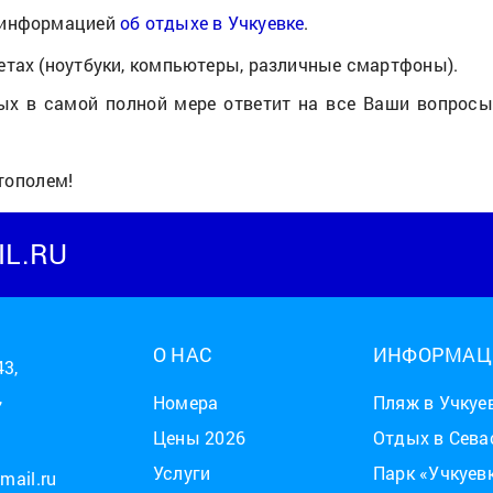
й информацией
об отдыхе в Учкуевке
.
етах (ноутбуки, компьютеры, различные смартфоны).
ых в самой полной мере ответит на все Ваши вопросы 
тополем!
L.RU
О НАС
ИНФОРМАЦ
43,
,
Номера
Пляж в Учкуе
Цены 2026
Отдых в Сева
Услуги
Парк «Учкуев
mail.ru