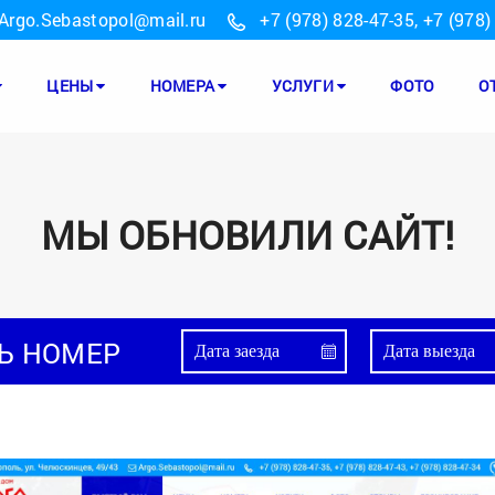
Argo.Sebastopol@mail.ru
+7 (978) 828-47-35
,
+7 (978)
ЦЕНЫ
НОМЕРА
УСЛУГИ
ФОТО
О
МЫ ОБНОВИЛИ САЙТ!
Ь НОМЕР