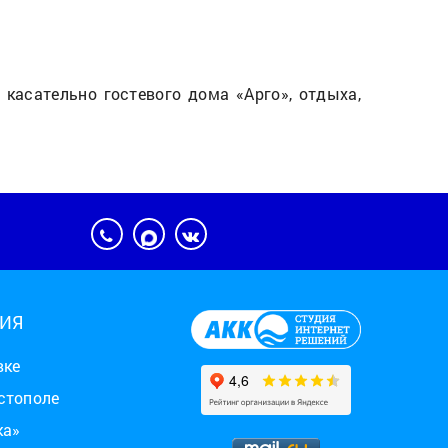
касательно гостевого дома «Арго», отдыха,
ИЯ
вке
стополе
ка»