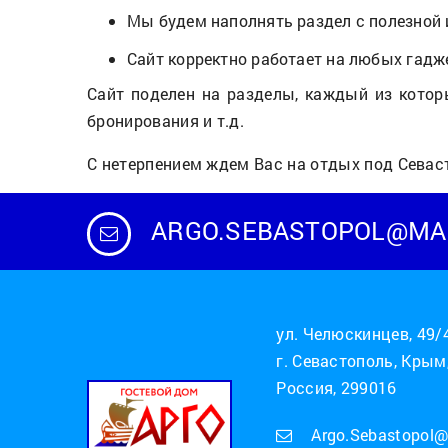
Мы будем наполнять раздел с полезно
Сайт корректно работает на любых гадж
Сайт поделен на разделы, каждый из котор
бронирования и т.д.
С нетерпением ждем Вас на отдых под Севас
ARGO.SEBASTOPOL@MAI
ул. Челюскинцев, 49/
г. Севастополь, Крым
Россия, 299016
Argo.Sebastopol@